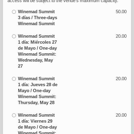
access will be subject to the venue’s maximum capacity.
Winemad Summit
50.00
3 días / Three-days
Winemad Summit
Winemad Summit
20.00
1 día: Miércoles 27
de Mayo / One-day
Winemad Summit:
Wednesday, May
27
Winemad Summit
20.00
1 día: Jueves 28 de
Mayo / One-day
Winemad Summit:
Thursday, May 28
Winemad Summit
20.00
1 día: Viernes 29
de Mayo / One-day
Winemad Summit: